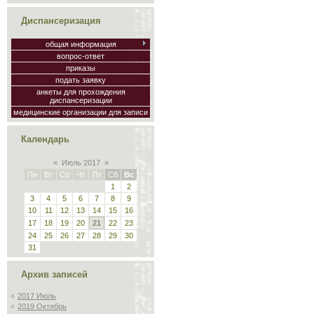
Диспансеризация
общая информация
вопрос-ответ
приказы
подать заявку
анкеты для прохождения
диспансеризации
медицинские организации для записи
Календарь
«
Июль 2017
»
Пн
Вт
Ср
Чт
Пт
Сб
Вс
1
2
3
4
5
6
7
8
9
10
11
12
13
14
15
16
17
18
19
20
21
22
23
24
25
26
27
28
29
30
31
Архив записей
2017 Июль
2019 Октябрь