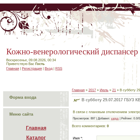
Кожно-венерологический диспансер
Воскресенье, 09.08.2026, 00:34
Приветствую Вас
Гость
Главная
|
Регистрация
|
Вход
|
RSS
Главная
»
2017
»
Июль
»
21
» В субботу 29
Форма входа
В субботу 29.07.2017 ГБУЗ К
В связи с плановым отключением электроэ
Меню сайта
Просмотров
: 897 |
Добавил
:
vagus
|
Рейтинг
:
0.0
/
0
Всего комментариев
:
0
Главная
Каталог

Имя *: