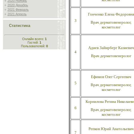
2020 Ноябрь
2020 Декабрь
2021 Февраль
Гонченко Елена
Федоровн
2021 Апрель
3
Врач дерматовенеролог,
Статистика
косметолог
Онлайн всего:
1
Гостей:
1
Пользователей:
0
Адиев Зайирберг
Казиевич
4
Врач дерматовенеролог
Ефимов Олег
Сергеевич
5
Врач дерматовенеролог,
косметолог
Корнилова Регина
Николаев
6
Врач дерматовенеролог,
косметолог
Репков Юрий
Анатольевич
7