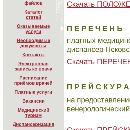
Скачать ПОЛОЖЕ
файлов
Каталог

статей
Оказываемые

П Е Р Е Ч Е Н Ь
услуги
платных медицинс
Необходимые

документы
диспансер Псковс
Контакты
Скачать ПЕРЕЧЕ
Электронная

запись ко врачу
Расписание

приёмов врачей
П Р Е Й С К У Р А
Платные услуги
на предоставлени
Вакансии
венерологический
Медицинский

туризм
Диспансеризация
Скачать ПРЕЙСК