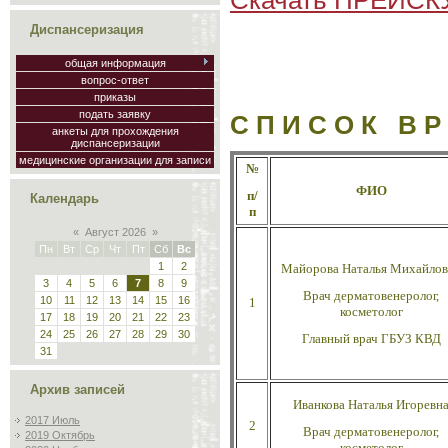
Диспансеризация
общая информация
вопрос-ответ
приказы
подать заявку
С П И С О К В Р 
анкеты для прохождения
диспансеризации
медицинские организации для записи
№
ФИО
п/
Календарь
п
«
Август 2026
»
Пн
Вт
Ср
Чт
Пт
Сб
Вс
1
2
Майорова Наталья
Михайлов
3
4
5
6
7
8
9
Врач дерматовенеролог,
10
11
12
13
14
15
16
1
косметолог
17
18
19
20
21
22
23
24
25
26
27
28
29
30
Главный врач ГБУЗ КВД
31
Архив записей
Иванкова Наталья
Игоревн
2017 Июль
2
Врач дерматовенеролог,
2019 Октябрь
косметолог