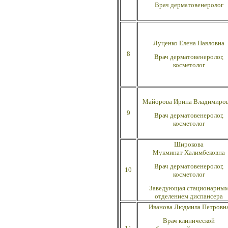
Врач дерматовенеролог
Луценко Елена
Павловна
8
Врач дерматовенеролог,
косметолог
Майорова Ирина
Владимиро
9
Врач дерматовенеролог,
косметолог
Широкова
Мукминат
Халимбековна
Врач дерматовенеролог,
10
косметолог
Заведующая стационарны
отделением диспансера
Иванова Людмила
Петровн
Врач клинической