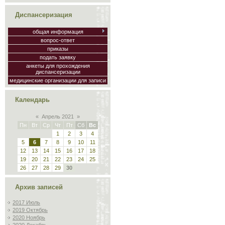
Диспансеризация
общая информация
вопрос-ответ
приказы
подать заявку
анкеты для прохождения
диспансеризации
медицинские организации для записи
Календарь
«
Апрель 2021
»
Пн
Вт
Ср
Чт
Пт
Сб
Вс
1
2
3
4
5
6
7
8
9
10
11
12
13
14
15
16
17
18
19
20
21
22
23
24
25
26
27
28
29
30
Архив записей
2017 Июль
2019 Октябрь
2020 Ноябрь