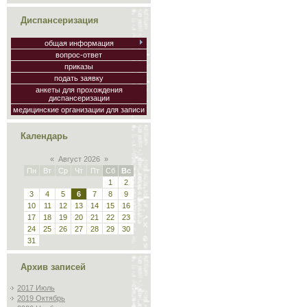
Диспансеризация
общая информация
вопрос-ответ
приказы
подать заявку
анкеты для прохождения
диспансеризации
медицинские организации для записи
Календарь
«
Август 2026
»
Пн
Вт
Ср
Чт
Пт
Сб
Вс
1
2
3
4
5
6
7
8
9
10
11
12
13
14
15
16
17
18
19
20
21
22
23
24
25
26
27
28
29
30
31
Архив записей
2017 Июль
2019 Октябрь