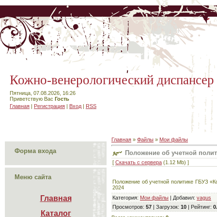
Кожно-венерологический диспансер
Пятница, 07.08.2026, 16:26
Приветствую Вас
Гость
Главная
|
Регистрация
|
Вход
|
RSS
Главная
»
Файлы
»
Мои файлы
Форма входа
Положение об учетной полит
[
Скачать с сервера
(1.12 Mb) ]
Меню сайта
Положение об учетной политике ГБУЗ «К
2024
Главная
Категория
:
Мои файлы
|
Добавил
:
vagus
Просмотров
:
57
|
Загрузок
:
10
|
Рейтинг
:
0
Каталог
